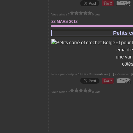
Vous aimez ?
0 vote
22 MARS 2012
Petits c
Et pour 
éma d'en
une vari
côtés
Posté par Peetje à 14:06 -
Commentaires [
…
]
- Permalien [
Vous aimez ?
0 vote