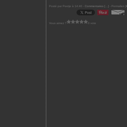
Posté par Peetje à 14:40 -
Commentaires [
…
]
- Permalien [
Vous aimez ?
0 vote