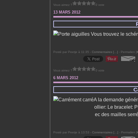
Vous aimez ?
0 vote
13 MARS 2012
Vous trouvez le sché
Posté par Peetje à 11:35 -
Commentaires [
…
]
- Permalien [
Vous aimez ?
0 vote
6 MARS 2012
C
A la demande général,
ollier: Le bracelet:
ec des mailles serr
Posté par Peetje à 13:53 -
Commentaires [
…
]
- Permalien [