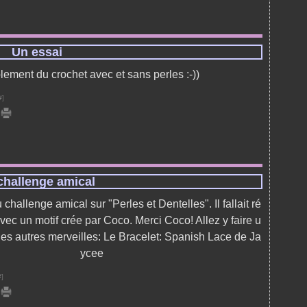
Un essai
plement du crochet avec et sans perles :-))
#
]
challenge amical
u challenge amical sur "Perles et Dentelles". Il fallait ré
avec un motif crée par Coco. Merci Coco! Allez y faire u
 les autres merveilles: Le Bracelet: Spanish Lace de Ja
ycee
#
]