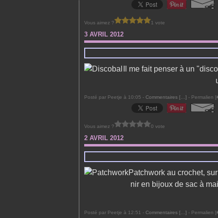
Vous aimez ?
1 vote
3 AVRIL 2012
Il me fait penser à un "disc
Posté par Peetje à 10:05 -
Commentaires [
…
]
- Permalien [
Vous aimez ?
0 vote
2 AVRIL 2012
Patchwork au crochet, sur 
nir en bijoux de sac à mai
Posté par Peetje à 12:51 -
Commentaires [
…
]
- Permalien [