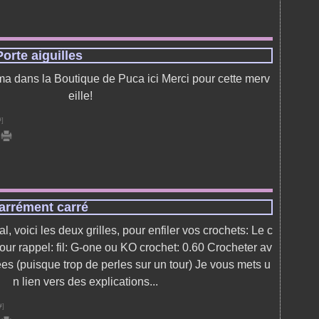
Porte aiguilles
ma dans la Boutique de Puca ici Merci pour cette merv
eille!
#
]
arrément carré
 voici les deux grilles, pour enfiler vos crochets: Le c
 Pour rappel: fil: G-one ou KO crochet: 0.60 Crocheter av
ées (puisque trop de perles sur un tour) Je vous mets u
n lien vers des explications...
#
]