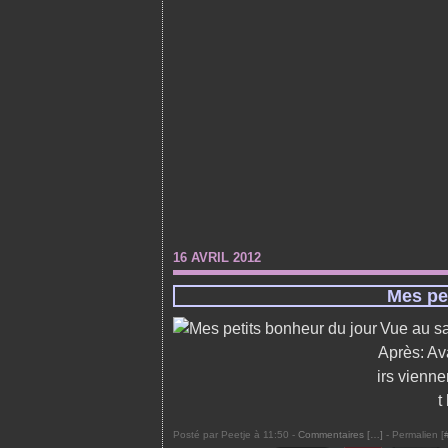
16 AVRIL 2012
Mes pe
Vue au sa
Après: Av
irs vienn
t
Posté par Peetje à 11:50 -
Commentaires [
…
]
- Permalien [