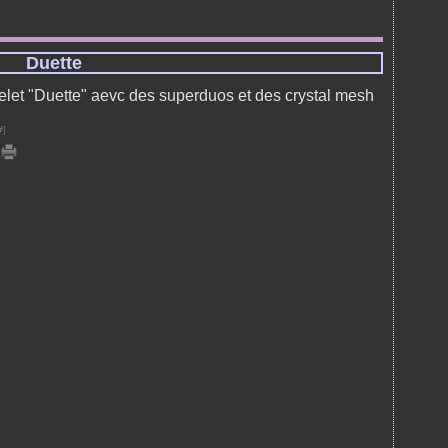
Duette
let "Duette" aevc des superduos et des crystal mesh
#
]