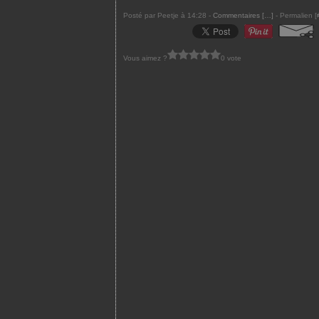
Posté par Peetje à 14:28 -
Commentaires [
…
]
- Permalien [
Vous aimez ?
0 vote