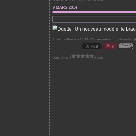
Vous aimez ?
0 vote
9 MARS 2014
Un nouveau modèle, le brace
Posté par Peetje à 10:45 -
Commentaires [
…
]
- Permalien [
Vous aimez ?
0 vote