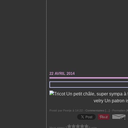
22 AVRIL 2014
Un petit châle, super sympa à f
velry Un patron 
Posté par Peetje à 14:22 -
Commentaires [
…
]
- Permalien [
Vous aimez ?
0 vote