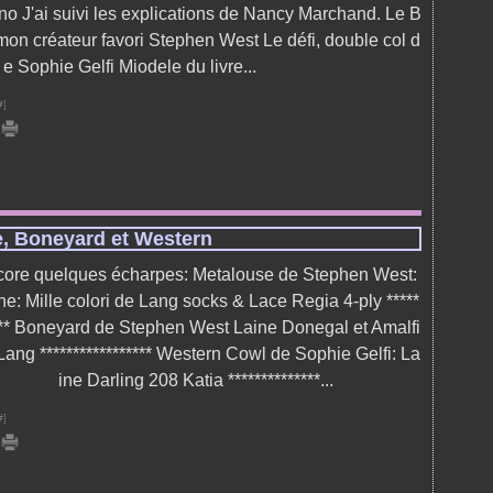
no J'ai suivi les explications de Nancy Marchand. Le B
on créateur favori Stephen West Le défi, double col d
e Sophie Gelfi Miodele du livre...
#
]
, Boneyard et Western
ore quelques écharpes: Metalouse de Stephen West:
ne: Mille colori de Lang socks & Lace Regia 4-ply *****
*** Boneyard de Stephen West Laine Donegal et Amalfi
Lang ***************** Western Cowl de Sophie Gelfi: La
ine Darling 208 Katia **************...
#
]