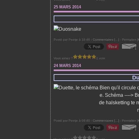
25 MARS 2014
Posté par Peetje à 18:46 -
Commentaires [
…
]
- Permalien [
Vous aimez ?
1 vote
24 MARS 2014
Du
Bien qu'il circule 
e. Schéma ----> Br
de halsketting te
Posté par Peetje à 09:40 -
Commentaires [
…
]
- Permalien [