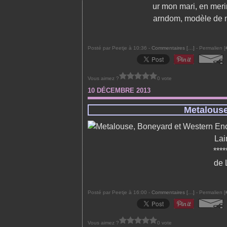
ur mon mari, en meri
arndom, modèle de m
Posté par Peetje à 10:36 -
Commentaires [
…
]
- Permalien [
Vous aimez ?
0 vote
10 DÉCEMBRE 2013
Metalouse
Enc
Lai
***
de 
Posté par Peetje à 16:00 -
Commentaires [
…
]
- Permalien [
Vous aimez ?
0 vote