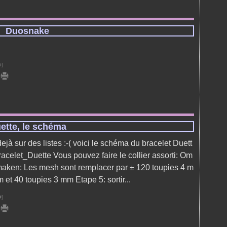
Duosnake
#
]
ette, le schéma
dejà sur des listes :-( voici le schéma du bracelet Duett
acelet_Duette Vous pouvez faire le collier assorti: Om
 maken: Les mesh sont remplacer par ± 120 toupies 4 m
m et 40 toupies 3 mm Etape 5: sortir...
#
]