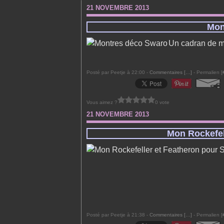
21 NOVEMBRE 2013
Mon
Un cadran de m
Posté par Peetje à 22:00 -
Commentaires [
…
]
- Permalien [
Vous aimez ?
0 vote
21 NOVEMBRE 2013
Mon Rockefel
Posté par Peetje à 21:38 -
Commentaires [
…
]
- Permalien [