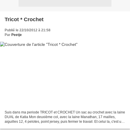
Tricot * Crochet
Publié le 22/10/2012 à 21:58
Par
Peetje
Suis dans ma periode TRICOT et CROCHET Un sac au crochet avec la laine
DUAL de Katia Mon deuxième col, avec la laine Manathan, 17 mailles,
aiguilles 12, 4 pelotes, point jersey, puis fermer le travail. Et celui la, c'est un
peu de la triche, mais bon:...