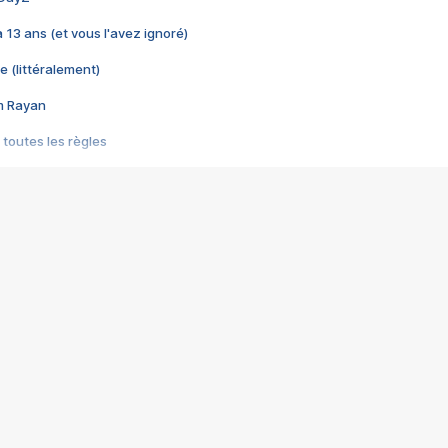
 a 13 ans (et vous l'avez ignoré)
e (littéralement)
im Rayan
 toutes les règles
s les jeux vidéo
us choquant de Rockstar ? - Le scandale BULLY
e plus moche de Steam
du RÊVE tourne au CAUCHEMAR
pendant 8 heures
it… à tort
umiliés par un jeu vidéo
ire - Final Fantasy 8