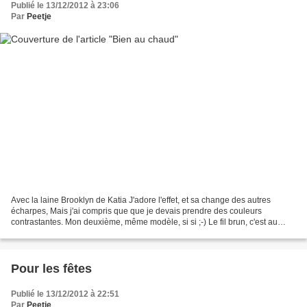
Publié le 13/12/2012 à 23:06
Par
Peetje
Avec la laine Brooklyn de Katia J'adore l'effet, et sa change des autres
écharpes, Mais j'ai compris que que je devais prendre des couleurs
contrastantes. Mon deuxième, même modèle, si si ;-) Le fil brun, c'est au
crochet n°5 Le fil noir Brooklyn est...
Pour les fêtes
Publié le 13/12/2012 à 22:51
Par
Peetje