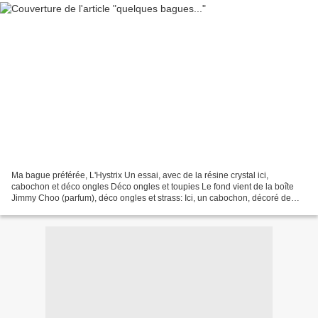
Ma bague préférée, L'Hystrix Un essai, avec de la résine crystal ici,
cabochon et déco ongles Déco ongles et toupies Le fond vient de la boîte
Jimmy Choo (parfum), déco ongles et strass: Ici, un cabochon, décoré de
strass, dessin Léopard: Et pour finir,...