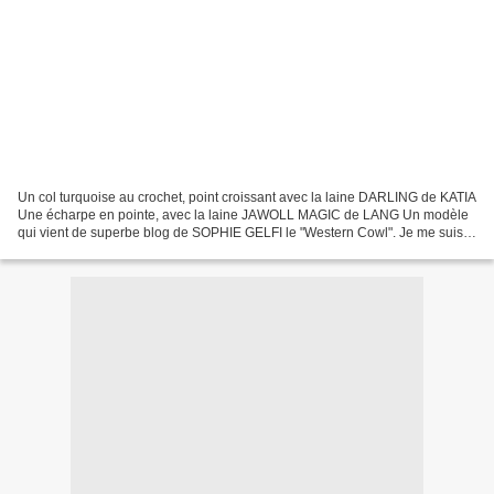
Un col turquoise au crochet, point croissant avec la laine DARLING de KATIA
Une écharpe en pointe, avec la laine JAWOLL MAGIC de LANG Un modèle
qui vient de superbe blog de SOPHIE GELFI le "Western Cowl". Je me suis
trompé au début, je l'ai fait avec...