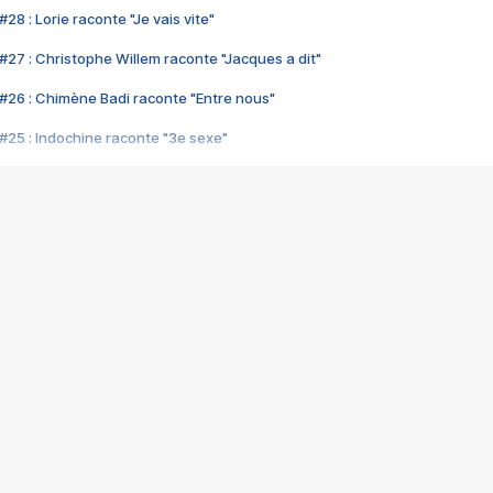
28 : Lorie raconte "Je vais vite"
#27 : Christophe Willem raconte "Jacques a dit"
#26 : Chimène Badi raconte "Entre nous"
#25 : Indochine raconte "3e sexe"
#24 : Zaho raconte "C'est chelou"
#23 : Patrick Bruel raconte "Au café des délices"
#22 : Kyo raconte "Le chemin"
#21 : Nolwenn Leroy raconte "Cassé"
#20 : Patrick Hernandez raconte "Born to be alive"
#19 : Lorie raconte "Près de moi"
#18 : Michael Jones raconte "A nos actes manqués" (avec Jean-Jacque
#17 : Khaled raconte "Aïcha"