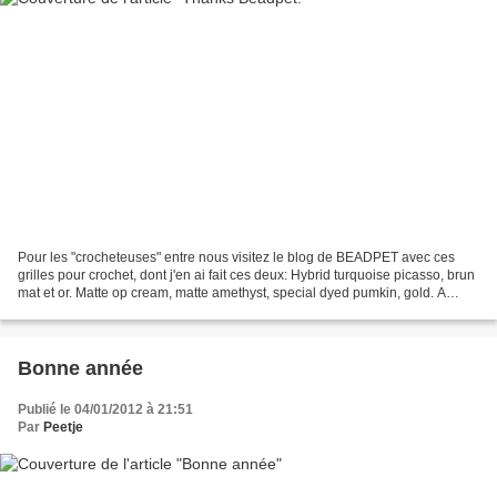
Pour les "crocheteuses" entre nous visitez le blog de BEADPET avec ces
grilles pour crochet, dont j'en ai fait ces deux: Hybrid turquoise picasso, brun
mat et or. Matte op cream, matte amethyst, special dyed pumkin, gold. A
special thank to Beadpet for...
Bonne année
Publié le 04/01/2012 à 21:51
Par
Peetje