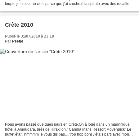
toupie.je crois que c'est parce que j'ai crocheté la spirale avec des rocailles
15/0Bref, j'ai...
Crète 2010
Publié le 31/07/2010 à 23:18
Par
Peetje
Nous avons passé quelques jours en Crète.On à logé dans un magnifique
hôtel à Amoudara, près de Hiraklion." Candia Maris Ressort Movenpick" Le
buffet était, hmmmm je vous dis pas.... trop trop bon! J'étais parti avec mon