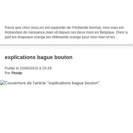
Parce que chez nous,on est supporter de l'Hollande.Normal, mon mari est
Hollandais de naissance,mais vit depuis ces deux mois en Belgique. Donc a
part les drapeaux orange,les vêtements orange pour mon mari et les
enfants,pour moi, mes ongles en orange:...
explications bague bouton
Publié le 22/06/2010 à 15:28
Par
Peetje