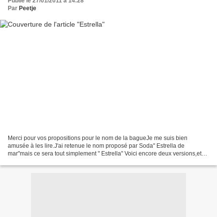
Publié le 27/01/2011 à 14:28
Par
Peetje
Merci pour vos propositions pour le nom de la bagueJe me suis bien
amusée à les lire.J'ai retenue le nom proposé par Soda" Estrella de
mar"mais ce sera tout simplement " Estrella" Voici encore deux versions,et
non, pas encore le schéma(j'espère le faire...