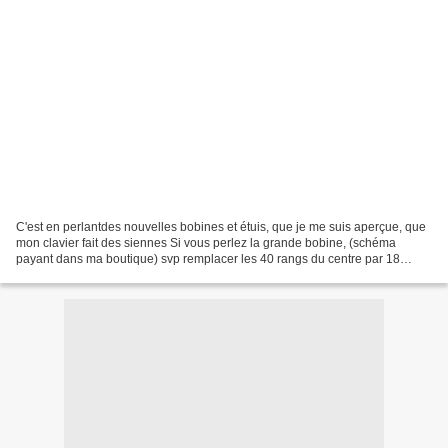
C'est en perlantdes nouvelles bobines et étuis, que je me suis aperçue, que
mon clavier fait des siennes Si vous perlez la grande bobine, (schéma
payant dans ma boutique) svp remplacer les 40 rangs du centre par 18
rangs Et pour l'étui , (schéma disponible...