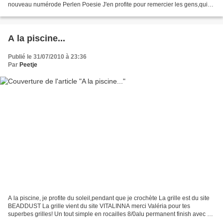
nouveau numérode Perlen Poesie J'en profite pour remercier les gens,qui
m'ont laisser un commentaire...
A la piscine...
Publié le 31/07/2010 à 23:36
Par
Peetje
A la piscine, je profite du soleil,pendant que je crochète La grille est du site
BEADDUST La grille vient du site VITALINNA merci Valéria pour tes
superbes grilles! Un tout simple en rocailles 8/0alu permanent finish avec un
bague bouton et celui là,...