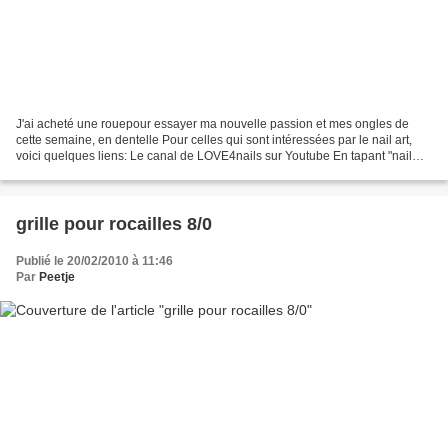
J'ai acheté une rouepour essayer ma nouvelle passion et mes ongles de
cette semaine, en dentelle Pour celles qui sont intéressées par le nail art,
voici quelques liens: Le canal de LOVE4nails sur Youtube En tapant "nail
art" sur You tube Le superbe site...
grille pour rocailles 8/0
Publié le 20/02/2010 à 11:46
Par
Peetje