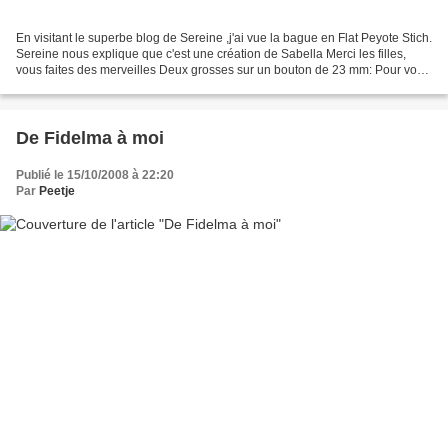
En visitant le superbe blog de Sereine ,j'ai vue la bague en Flat Peyote Stich.
Sereine nous explique que c'est une création de Sabella Merci les filles,
vous faites des merveilles Deux grosses sur un bouton de 23 mm: Pour vous
donner une idéela voici...
De Fidelma à moi
Publié le 15/10/2008 à 22:20
Par
Peetje