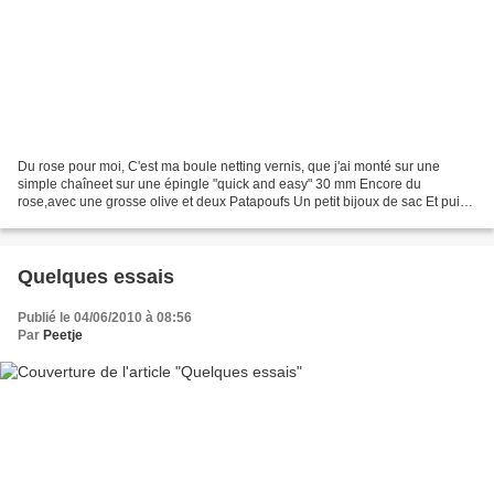
Du rose pour moi, C'est ma boule netting vernis, que j'ai monté sur une
simple chaîneet sur une épingle "quick and easy" 30 mm Encore du
rose,avec une grosse olive et deux Patapoufs Un petit bijoux de sac Et puis
du gris,pour ma copine perleuse Ann,Elle...
Quelques essais
Publié le 04/06/2010 à 08:56
Par
Peetje