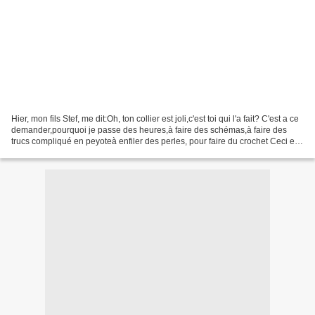
Hier, mon fils Stef, me dit:Oh, ton collier est joli,c'est toi qui l'a fait? C'est a ce
demander,pourquoi je passe des heures,à faire des schémas,à faire des
trucs compliqué en peyoteà enfiler des perles, pour faire du crochet Ceci est
fait sur 2 minutes,...