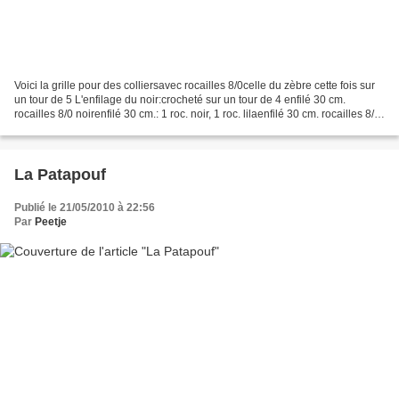
Voici la grille pour des colliersavec rocailles 8/0celle du zèbre cette fois sur
un tour de 5 L'enfilage du noir:crocheté sur un tour de 4 enfilé 30 cm.
rocailles 8/0 noirenfilé 30 cm.: 1 roc. noir, 1 roc. lilaenfilé 30 cm. rocailles 8/0
noirenfilé 1...
La Patapouf
Publié le 21/05/2010 à 22:56
Par
Peetje