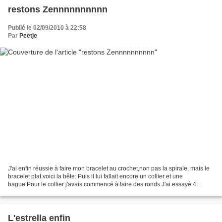
restons Zennnnnnnnnn
Publié le 02/09/2010 à 22:58
Par
Peetje
J'ai enfin réussie à faire mon bracelet au crochet,non pas la spirale, mais le
bracelet plat.voici la bête: Puis il lui fallait encore un collier et une
bague.Pour le collier j'avais commencé à faire des ronds.J'ai essayé 4
montages, mais rien me plaisait.Finalement...
L'estrella enfin