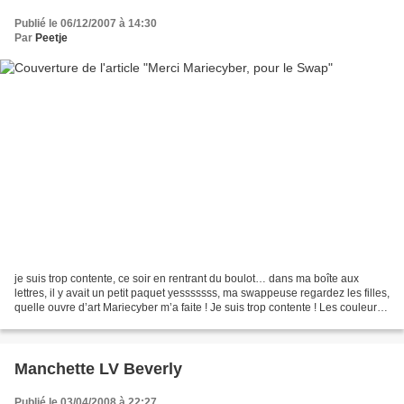
Publié le 06/12/2007 à 14:30
Par
Peetje
je suis trop contente, ce soir en rentrant du boulot… dans ma boîte aux
lettres, il y avait un petit paquet yesssssss, ma swappeuse regardez les filles,
quelle ouvre d’art Mariecyber m’a faite ! Je suis trop contente ! Les couleurs,
la forme, le perlage...
Manchette LV Beverly
Publié le 03/04/2008 à 22:27