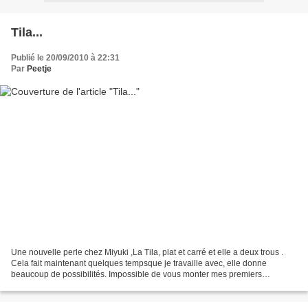
Tila...
Publié le 20/09/2010 à 22:31
Par
Peetje
Une nouvelle perle chez Miyuki ,La Tila, plat et carré et elle a deux trous .
Cela fait maintenant quelques tempsque je travaille avec, elle donne
beaucoup de possibilités. Impossible de vous monter mes premiers
essais,plus de nouvelles dans quelques...