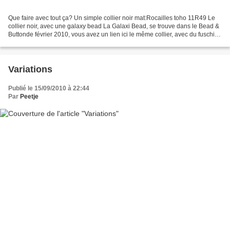
Que faire avec tout ça? Un simple collier noir mat:Rocailles toho 11R49 Le
collier noir, avec une galaxy bead La Galaxi Bead, se trouve dans le Bead &
Buttonde février 2010, vous avez un lien ici le même collier, avec du fuschia
et du turquoise,La grille,...
Variations
Publié le 15/09/2010 à 22:44
Par
Peetje