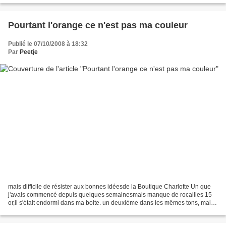
Pourtant l'orange ce n'est pas ma couleur
Publié le 07/10/2008 à 18:32
Par
Peetje
mais difficile de résister aux bonnes idéesde la Boutique Charlotte Un que
j'avais commencé depuis quelques semainesmais manque de rocailles 15
or,il s'était endormi dans ma boite. un deuxième dans les mêmes tons, mais
avec deux petits cubesun nouveau...