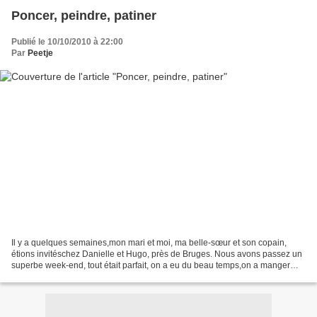
Poncer, peindre, patiner
Publié le 10/10/2010 à 22:00
Par
Peetje
Il y a quelques semaines,mon mari et moi, ma belle-sœur et son copain,
étions invitéschez Danielle et Hugo, près de Bruges. Nous avons passez un
superbe week-end, tout était parfait, on a eu du beau temps,on a manger
des choses,hmmm je vous raconte pas,on...