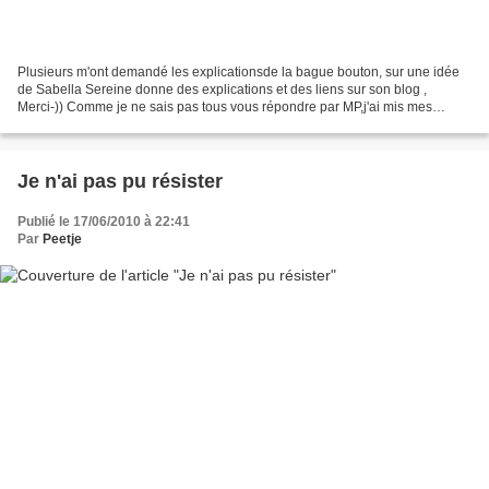
Plusieurs m'ont demandé les explicationsde la bague bouton, sur une idée
de Sabella Sereine donne des explications et des liens sur son blog ,
Merci-)) Comme je ne sais pas tous vous répondre par MP,j'ai mis mes
brouillons sur document: Bague Bouton 24...
Je n'ai pas pu résister
Publié le 17/06/2010 à 22:41
Par
Peetje