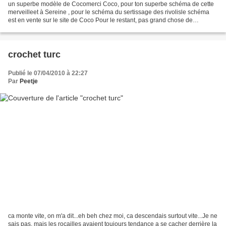
un superbe modèle de Cocomerci Coco, pour ton superbe schéma de cette
merveilleet à Sereine , pour le schéma du sertissage des rivolisle schéma
est en vente sur le site de Coco Pour le restant, pas grand chose de
nouveau,je prépare le salon de Malines:...
crochet turc
Publié le 07/04/2010 à 22:27
Par
Peetje
ca monte vite, on m'a dit...eh beh chez moi, ca descendais surtout vite...Je ne
sais pas, mais les rocailles avaient toujours tendance a se cacher derrière la