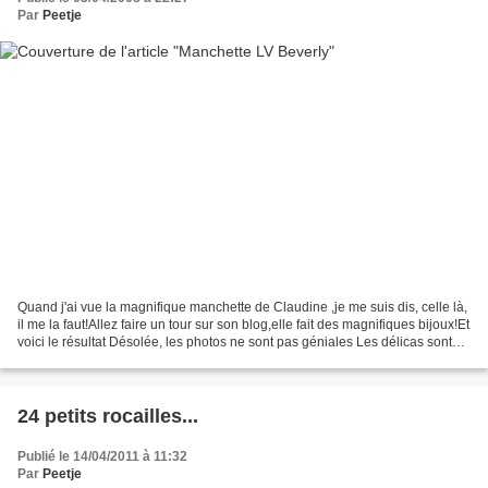
Par
Peetje
Quand j'ai vue la magnifique manchette de Claudine ,je me suis dis, celle là,
il me la faut!Allez faire un tour sur son blog,elle fait des magnifiques bijoux!Et
voici le résultat Désolée, les photos ne sont pas géniales Les délicas sont
DB1051 Matte Met...
24 petits rocailles...
Publié le 14/04/2011 à 11:32
Par
Peetje