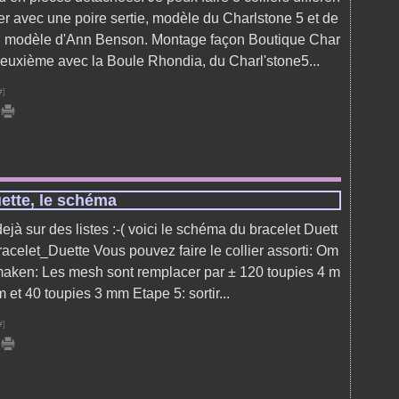
er avec une poire sertie, modèle du Charlstone 5 et de
s, modèle d'Ann Benson. Montage façon Boutique Char
deuxième avec la Boule Rhondia, du Charl'stone5...
#
]
ette, le schéma
dejà sur des listes :-( voici le schéma du bracelet Duett
acelet_Duette Vous pouvez faire le collier assorti: Om
 maken: Les mesh sont remplacer par ± 120 toupies 4 m
m et 40 toupies 3 mm Etape 5: sortir...
#
]