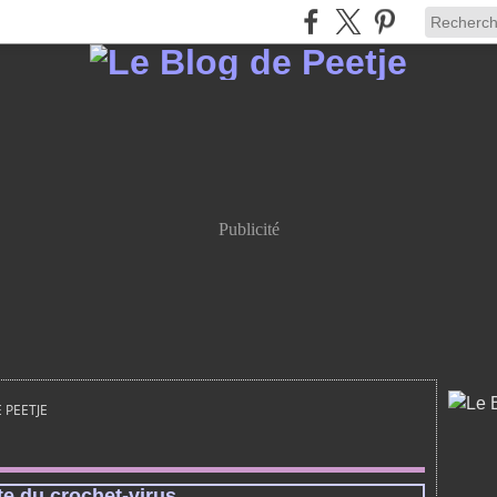
Publicité
 PEETJE
te du crochet-virus