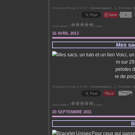
Posté par Peetje à 17:07 -
Commentaires [
…
]
- Permalien [
Save
0
Vous aimez ?
0 vote
16 AVRIL 2013
Mes sac
Voici, un
m sur 29
pelotes d
re de poi
Posté par Peetje à 16:16 -
Commentaires [
…
]
- Permalien [
Vous aimez ?
0 vote
20 SEPTEMBRE 2011
B
Pour ceux qui passen