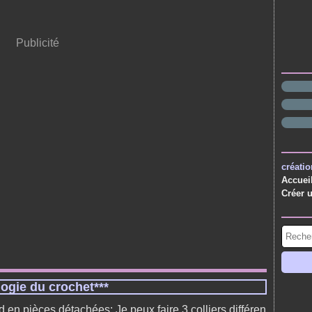
Publicité
créatio
Accuei
Créer 
ilogie du crochet***
d en pièces détachées: Je peux faire 3 colliers différen