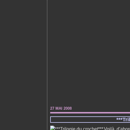
27 MAI 2008
***Tr
Voilà, d'abor