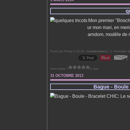
q
Mon premier "Brioche
ur mon mari, en meri
arndom, modèle de m
Posté par Peetje à 10:36 -
Commentaires [
…
]
- Permalien [
Vous aimez ?
0 vote
31 OCTOBRE 2013
Bague - Boule 