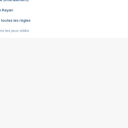
im Rayan
 toutes les règles
s les jeux vidéo
us choquant de Rockstar ? - Le scandale BULLY
e plus moche de Steam
du RÊVE tourne au CAUCHEMAR
pendant 8 heures
it… à tort
umiliés par un jeu vidéo
ire - Final Fantasy 8
ti un empire - Age of Empires
story DOFUS