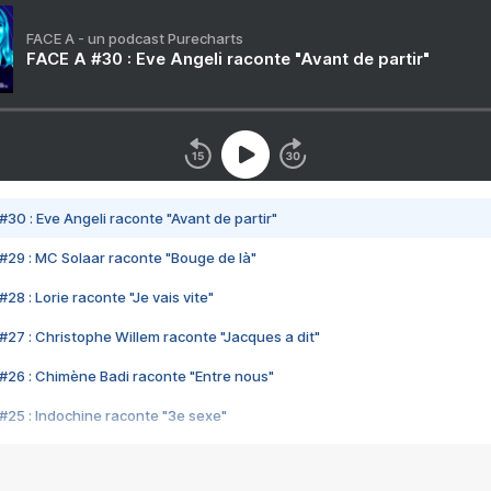
FACE A - un podcast Purecharts
FACE A #30 : Eve Angeli raconte "Avant de partir"
#30 : Eve Angeli raconte "Avant de partir"
#29 : MC Solaar raconte "Bouge de là"
28 : Lorie raconte "Je vais vite"
#27 : Christophe Willem raconte "Jacques a dit"
#26 : Chimène Badi raconte "Entre nous"
#25 : Indochine raconte "3e sexe"
#24 : Zaho raconte "C'est chelou"