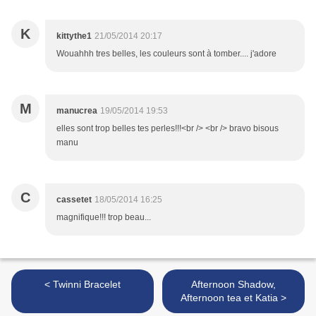
K
kittythe1
21/05/2014 20:17
Wouahhh tres belles, les couleurs sont à tomber.... j'adore
M
manucrea
19/05/2014 19:53
elles sont trop belles tes perles!!!<br /> <br /> bravo bisous
manu
C
cassetet
18/05/2014 16:25
magnifique!!! trop beau...
< Twinni Bracelet
Afternoon Shadow,
Afternoon tea et Katia >