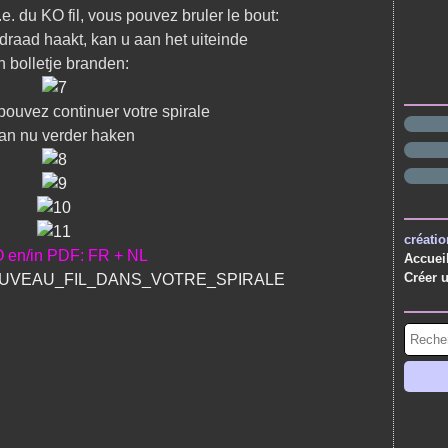
.e. du KO fil, vous pouvez bruler le bout:
draad haakt, kan u aan het uiteinde
n bolletje branden:
 pouvez continuer votre spirale
an nu verder haken
créatio
 en/in PDF: FR + NL
Accuei
Créer 
VEAU_FIL_DANS_VOTRE_SPIRALE