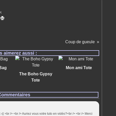
#
]
Coup de gueule
s aimerez aussi :
 Bag
Mon ami Tote
The Boho Gypsy
Tote
Commentaires
:-(( <br /> <br /> Auriez vous votre tuto en vidéo?<br /> <br /> Merci