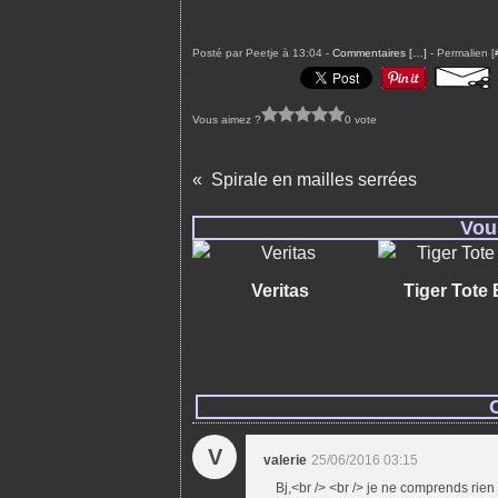
Posté par Peetje à 13:04 -
Commentaires [
…
]
- Permalien [
Vous aimez ?
0 vote
Spirale en mailles serrées
Vou
Veritas
Tiger Tote
V
valerie
25/06/2016 03:15
Bj,<br /> <br /> je ne comprends rien 