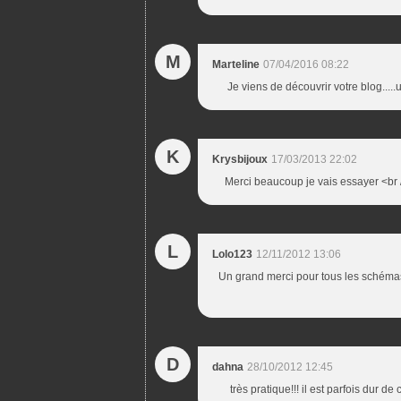
M
Marteline
07/04/2016 08:22
Je viens de découvrir votre blog....
K
Krysbijoux
17/03/2013 22:02
Merci beaucoup je vais essayer <br />
L
Lolo123
12/11/2012 13:06
Un grand merci pour tous les schémas 
D
dahna
28/10/2012 12:45
très pratique!!! il est parfois dur d