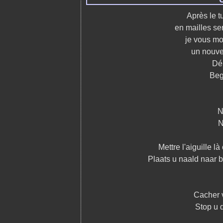
Après le t
en mailles ser
je vous m
un nouvea
Déb
Beg
N
N
Mettre l'aiguille là
Plaats u naald naar 
Cacher v
Stop u 