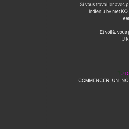
Si vous travailler avec p
Indien u bv met KO 
ee
Et voilà, vous
U k
TUTO
COMMENCER_UN_NOU