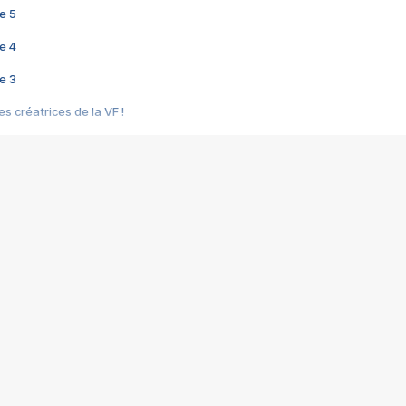
e 5
e 4
e 3
s créatrices de la VF !
e 2
e 1
e Mektoub My Love arrive enfin ! Rencontre avec Shaïn Boumedine et Sal
i : après Toni en famille
elle réalise le bouleversant Dites lui que je l'aime
ais ! Rencontre autour de Vie privée de Rebecca Zlotowski
 de Marguerite, Grave... Rencontre avec Ella Rumpf
 Les Rêveurs, un film intime sur la santé mentale
a avec un film sur le mouvement des Gilets jaunes