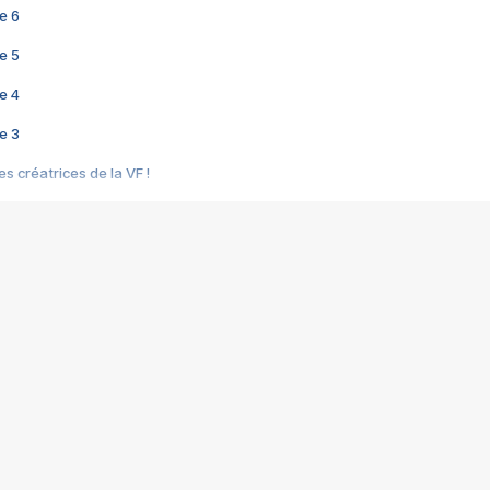
e 6
e 5
e 4
e 3
s créatrices de la VF !
e 2
e 1
e Mektoub My Love arrive enfin ! Rencontre avec Shaïn Boumedine et Sal
i : après Toni en famille
elle réalise le bouleversant Dites lui que je l'aime
ais ! Rencontre autour de Vie privée de Rebecca Zlotowski
 de Marguerite, Grave... Rencontre avec Ella Rumpf
 Les Rêveurs, un film intime sur la santé mentale