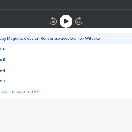
bey Maguire, c'est lui ! Rencontre avec Damien Witecka
e 6
e 5
e 4
e 3
s créatrices de la VF !
e 2
e 1
e Mektoub My Love arrive enfin ! Rencontre avec Shaïn Boumedine et Sal