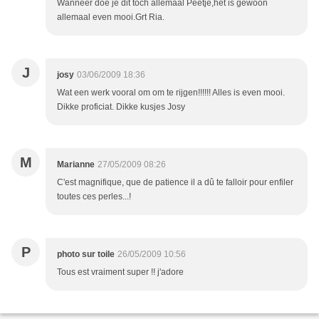
Wanneer doe je dit toch allemaal Peetje,het is gewoon
allemaal even mooi.Grt Ria.
J
josy
03/06/2009 18:36
Wat een werk vooral om om te rijgen!!!!!! Alles is even mooi.
Dikke proficiat. Dikke kusjes Josy
M
Marianne
27/05/2009 08:26
C'est magnifique, que de patience il a dû te falloir pour enfiler
toutes ces perles...!
P
photo sur toile
26/05/2009 10:56
Tous est vraiment super !! j'adore