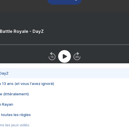
 Battle Royale - DayZ
 DayZ
 a 13 ans (et vous l'avez ignoré)
e (littéralement)
im Rayan
 toutes les règles
s les jeux vidéo